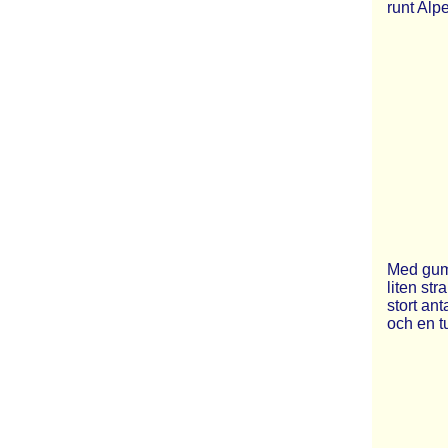
runt Alpe
Med gumm
liten st
stort an
och en tu