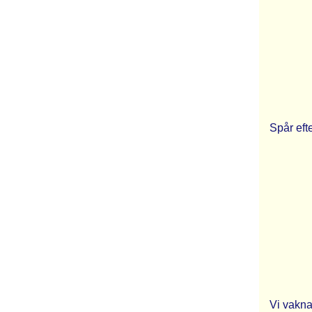
Spår eft
Vi vakna