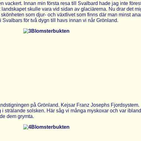
 vackert. Innan min första resa till Svalbard hade jag inte förest
t landskapet skulle vara vid sidan av glaciärerna. Nu drar det mig
l skönheten som djur- och växtlivet som finns där man minst ana
i Svalbars för två dygn till havs innan vi når Grönland.
andstigningen på Grönland. Kejsar Franz Josephs Fjordsystem.
 i strälande solsken. Här såg vi många myskoxar och var ibland
örde dem grymta.