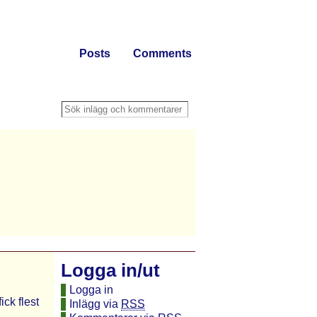
Posts
Comments
Logga in/ut
Logga in
ck flest
Inlägg via
RSS