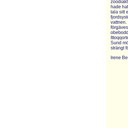
zoodiaktu
hade haf
tala sit
fjordsys
vattnen.
förgäves
obebodda
Ittoqqor
Sund möt
strängt f
Irene Be