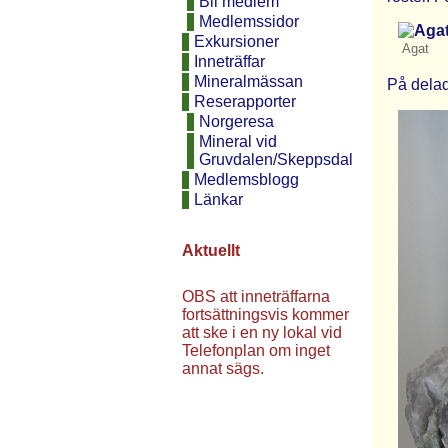
Bli medlem
Medlemssidor
Exkursioner
Agat
Inneträffar
Mineralmässan
På delad
Reserapporter
Norgeresa
Mineral vid
Gruvdalen/Skeppsdal
Medlemsblogg
Länkar
Aktuellt
OBS att inneträffarna
fortsättningsvis kommer
att ske i en ny lokal vid
Telefonplan om inget
annat sägs.