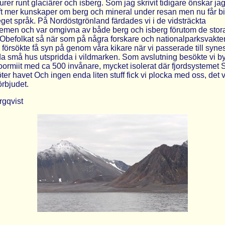
rer runt glaciärer och isberg. Som jag skrivit tidigare önskar jag
t mer kunskaper om berg och mineral under resan men nu får b
t eget språk. På Nordöstgrönland färdades vi i de vidsträckta
temen och var omgivna av både berg och isberg förutom de stor
 Obefolkat så när som på några forskare och nationalparksvakte
 försökte få syn på genom våra kikare när vi passerade till syne
 små hus utspridda i vildmarken. Som avslutning besökte vi b
toormiit med ca 500 invånare, mycket isolerat där fjordsystemet
er havet Och ingen enda liten stuff fick vi plocka med oss, det 
örbjudet.
rgqvist