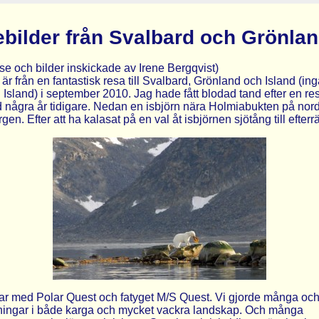
bilder från Svalbard och Grönla
lse och bilder inskickade av Irene Bergqvist)
är från en fantastisk resa till Svalbard, Grönland och Island (ing
 Island) i september 2010. Jag hade fått blodad tand efter en re
 några år tidigare. Nedan en isbjörn nära Holmiabukten på nor
en. Efter att ha kalasat på en val åt isbjörnen sjötång till efterrä
r med Polar Quest och fatyget M/S Quest. Vi gjorde många oc
ningar i både karga och mycket vackra landskap. Och många