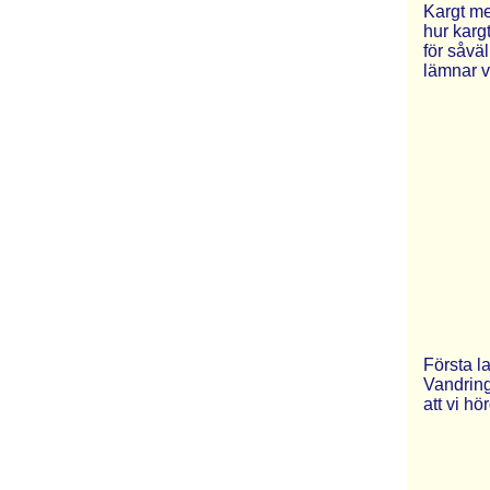
Kargt men
hur karg
för såvä
lämnar v
Första l
Vandring
att vi h