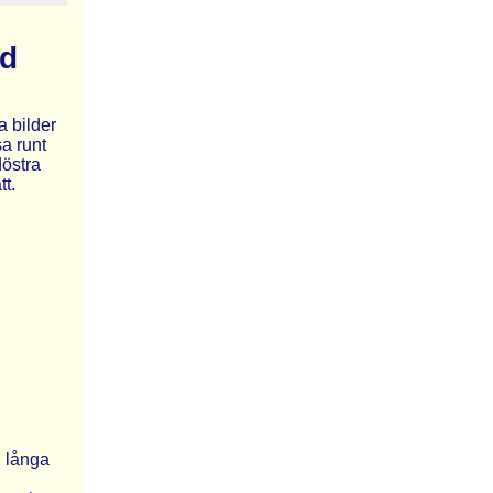
nd
a bilder
sa runt
döstra
tt.
h långa