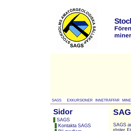
Stoc
Fören
miner
SAGS
EXKURSIONER
INNETRÄFFAR
MIN
Sidor
SAGS
SAGS
SAGS arr
Kontakta SAGS
röster. 