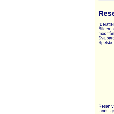
Rese
(Berätte
Bilderna 
med från
Svalbard
Spetsberg
Resan va
landstig