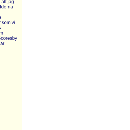
 att jag
ilderna
a
r som vi
s
yn
 Scoresby
var