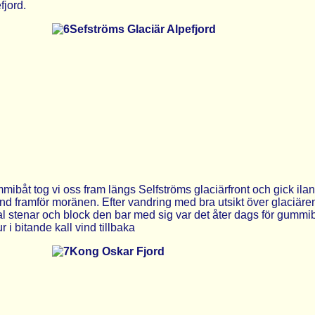
fjord.
ibåt tog vi oss fram längs Selfströms glaciärfront och gick ila
rand framför moränen. Efter vandring med bra utsikt över glaciären
tal stenar och block den bar med sig var det åter dags för gummi
r i bitande kall vind tillbaka