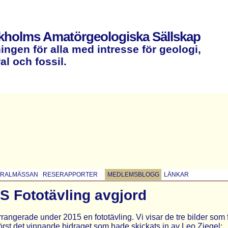
kholms Amatörgeologiska Sällskap
ingen för alla med intresse för geologi,
al och fossil.
ERALMÄSSAN
RESERAPPORTER
MEDLEMSBLOGG
LÄNKAR
 Fototävling avgjord
angerade under 2015 en fototävling. Vi visar de tre bilder som fi
Först det vinnande bidraget som hade skickats in av Leo Ziegel: