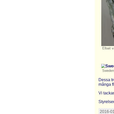
Elbait v
Swedenb
Dessa tr
många fle
Vi tackar
Styrelse
2016-01